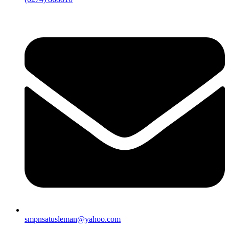
smpnsatusleman@yahoo.com