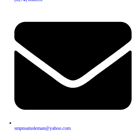
smpnsatusleman@yahoo.com