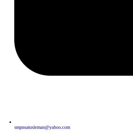
smpnsatusleman@yahoo.com