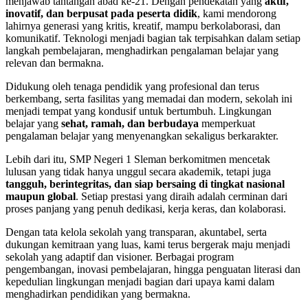
menjawab tantangan abad ke-21. Dengan pendekatan yang
aktif,
inovatif, dan berpusat pada peserta didik
, kami mendorong
lahirnya generasi yang kritis, kreatif, mampu berkolaborasi, dan
komunikatif. Teknologi menjadi bagian tak terpisahkan dalam setiap
langkah pembelajaran, menghadirkan pengalaman belajar yang
relevan dan bermakna.
Didukung oleh tenaga pendidik yang profesional dan terus
berkembang, serta fasilitas yang memadai dan modern, sekolah ini
menjadi tempat yang kondusif untuk bertumbuh. Lingkungan
belajar yang
sehat, ramah, dan berbudaya
memperkuat
pengalaman belajar yang menyenangkan sekaligus berkarakter.
Lebih dari itu, SMP Negeri 1 Sleman berkomitmen mencetak
lulusan yang tidak hanya unggul secara akademik, tetapi juga
tangguh, berintegritas, dan siap bersaing di tingkat nasional
maupun global
. Setiap prestasi yang diraih adalah cerminan dari
proses panjang yang penuh dedikasi, kerja keras, dan kolaborasi.
Dengan tata kelola sekolah yang transparan, akuntabel, serta
dukungan kemitraan yang luas, kami terus bergerak maju menjadi
sekolah yang adaptif dan visioner. Berbagai program
pengembangan, inovasi pembelajaran, hingga penguatan literasi dan
kepedulian lingkungan menjadi bagian dari upaya kami dalam
menghadirkan pendidikan yang bermakna.