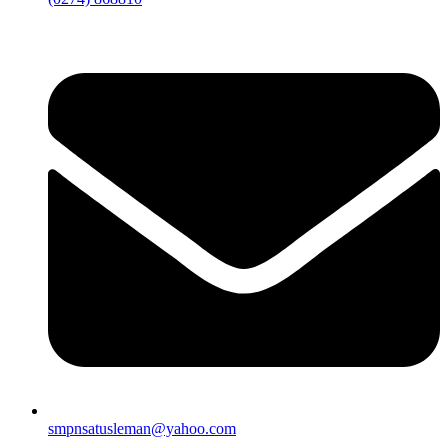
smpnsatusleman@yahoo.com