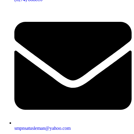
smpnsatusleman@yahoo.com