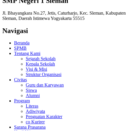
SMP Negeri 1 Sleman
Jl. Bhayangkara No.27, Jetis, Caturharjo, Kec. Sleman, Kabupaten
Sleman, Daerah Istimewa Yogyakarta 55515
Navigasi
Beranda
SPMB
Tentang Kami
Sejarah Sekolah
Kepala Sekolah
Visi & Misi
Struktur Organisasi
Civitas
Guru dan Karyawan
Siswa
Alumni
Program
Literas
Adiwiyata
Penguatan Karakter
co Kurirer
Sarana Prasarana