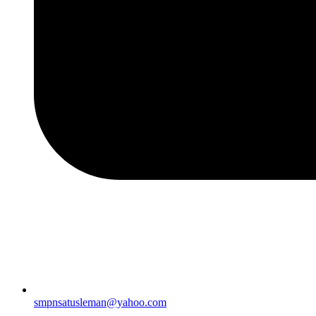
smpnsatusleman@yahoo.com