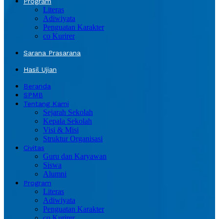
Program
Literas
Adiwiyata
Penguatan Karakter
co Kurirer
Sarana Prasarana
Hasil Ujian
Beranda
SPMB
Tentang Kami
Sejarah Sekolah
Kepala Sekolah
Visi & Misi
Struktur Organisasi
Civitas
Guru dan Karyawan
Siswa
Alumni
Program
Literas
Adiwiyata
Penguatan Karakter
co Kurirer