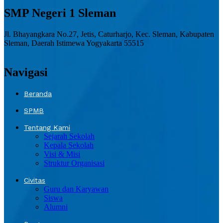
SMP Negeri 1 Sleman
Jl. Bhayangkara No.27, Jetis, Caturharjo, Kec. Sleman, Kabupaten
Sleman, Daerah Istimewa Yogyakarta 55515
Navigasi
Beranda
SPMB
Tentang Kami
Sejarah Sekolah
Kepala Sekolah
Visi & Misi
Struktur Organisasi
Civitas
Guru dan Karyawan
Siswa
Alumni