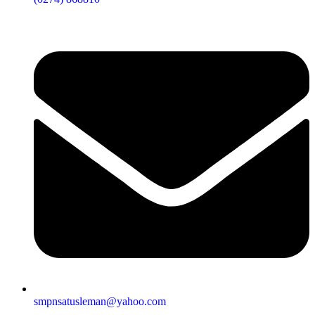
smpnsatusleman@yahoo.com