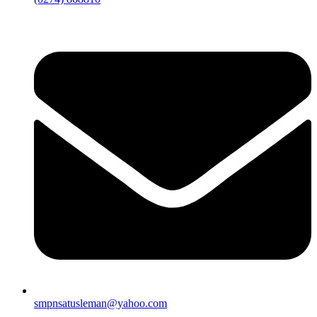
smpnsatusleman@yahoo.com