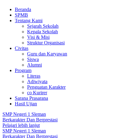
Beranda
SPMB
Tentang Kami
Sejarah Sekolah
Kepala Sekolah
Visi & Misi
Struktur Organisasi
Civitas
Guru dan Karyawan
Siswa
Alumni
Program
Literas
Adiwiyata
Penguatan Karakter
co Kurirer
Sarana Prasarana
Hasil Ujian
SMP Negeri 1 Sleman
Berkarakter Dan Berprestasi
Pelajari lebih lanjut
SMP Negeri 1 Sleman
Berkarakter Dan Berprestasi