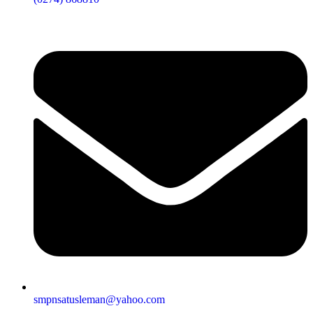
smpnsatusleman@yahoo.com