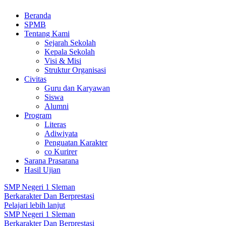
Beranda
SPMB
Tentang Kami
Sejarah Sekolah
Kepala Sekolah
Visi & Misi
Struktur Organisasi
Civitas
Guru dan Karyawan
Siswa
Alumni
Program
Literas
Adiwiyata
Penguatan Karakter
co Kurirer
Sarana Prasarana
Hasil Ujian
SMP Negeri 1 Sleman
Berkarakter Dan Berprestasi
Pelajari lebih lanjut
SMP Negeri 1 Sleman
Berkarakter Dan Berprestasi