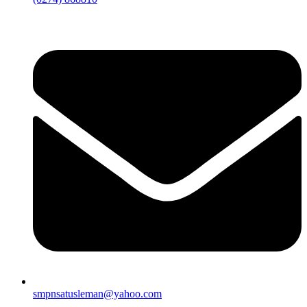
smpnsatusleman@yahoo.com