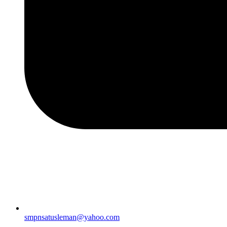
smpnsatusleman@yahoo.com