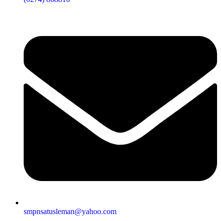
smpnsatusleman@yahoo.com