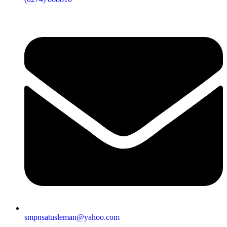
smpnsatusleman@yahoo.com